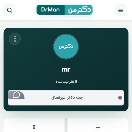
⋮
mr
0
نظر ثبت‌شده
چت دکتر غیرفعال
0
—