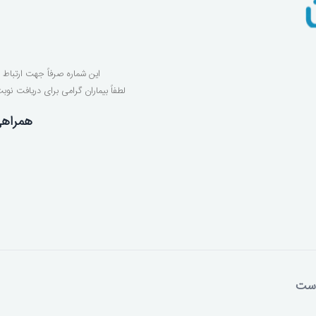
ران
ایران
ن
این شماره صرفاً جهت ارتباط 
ن
لطفاً بیماران گرامی برای دریافت نو
خصص زنان و زایمان
همراهی
را که ارایه دهنده خدمات هستند را مشاهده کنید
 زنان و زایمان در 45 متری گلشهر
می‌توانید از این
اب نمایید.
است