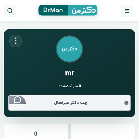
⋮
mr
0
نظر ثبت‌شده
چت دکتر غیرفعال
0
—