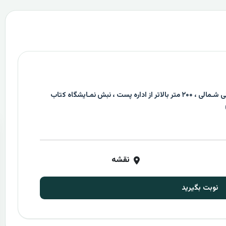
رادیولوژی و سونوگرافی بهار کرج ، خیابان طالقانی شـمالی ، ۲۰۰ متر بالاتر از اداره پست ، نبش نمـایشگاه کتاب
نقشه
نوبت بگیرید