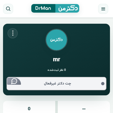
⋮
mr
0
نظر ثبت‌شده
چت دکتر غیرفعال
0
—